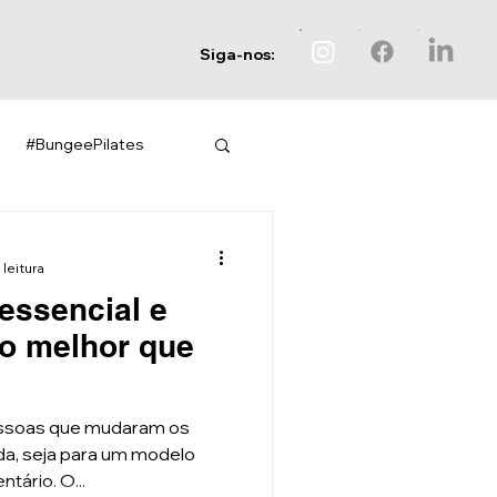
Siga-nos:
#BungeePilates
 leitura
essencial e
to melhor que
essoas que mudaram os
ida, seja para um modelo
tário. O...