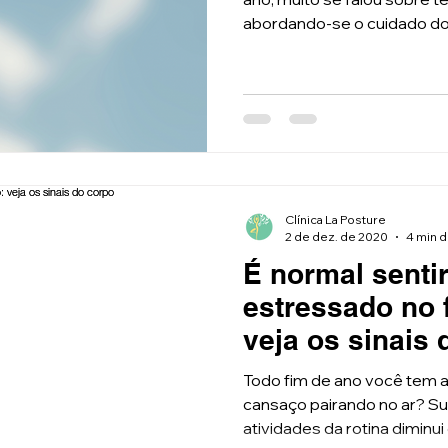
abordando-se o cuidado do 
Clínica La Posture
2 de dez. de 2020
4 min d
É normal senti
estressado no 
veja os sinais 
Todo fim de ano você tem
cansaço pairando no ar? Su
atividades da rotina diminui 