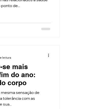
ponto de...
e leitura
r-se mais
fim do ano:
do corpo
 a mesma sensação de
a tolerância com as
e sua...