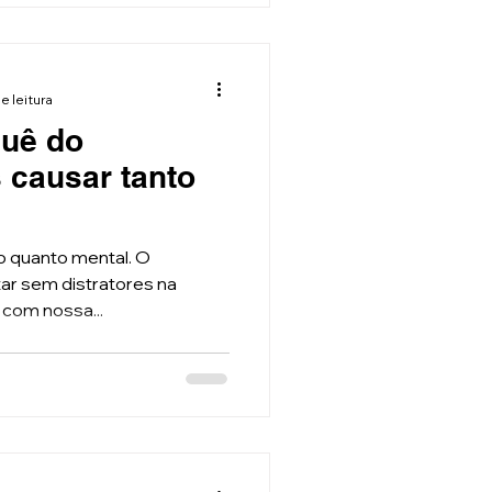
e leitura
quê do
 causar tanto
co quanto mental. O
tar sem distratores na
 com nossa...