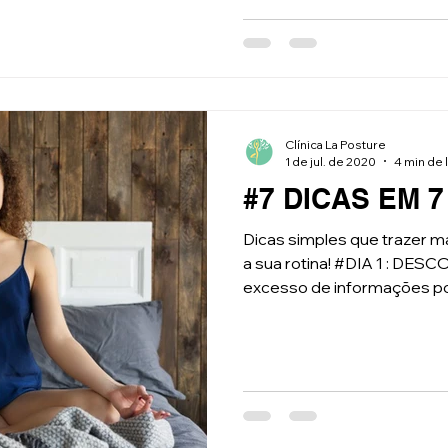
Clínica La Posture
1 de jul. de 2020
4 min de 
#7 DICAS EM 7
Dicas simples que trazer m
a sua rotina! #DIA 1 : DE
excesso de informações po