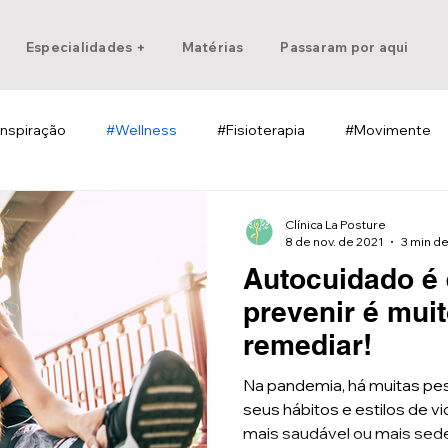
Especialidades +
Matérias
Passaram por aqui
Inspiração
#Wellness
#Fisioterapia
#Movimente
Clínica La Posture
8 de nov. de 2021
3 min de
Autocuidado é 
prevenir é mui
remediar!
Na pandemia, há muitas p
seus hábitos e estilos de v
mais saudável ou mais seden