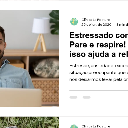
Clínica La Posture
25 de jun. de 2020
3 min d
Estressado co
Pare e respire
isso ajuda a re
Estresse, ansiedade, exce
situação preocupante que
nos deixarmos levar pela on
Clínica La Posture