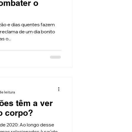
ombater o
lzão e dias quentes fazem
reclama de um dia bonito
s o...
de leitura
ões têm a ver
o corpo?
 de 2020: Ao longo desse
temas relacionados à saúde