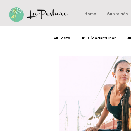
Home
Sobre nós
All Posts
#Saúdedamulher
#
#Pilates
#Homeoffice