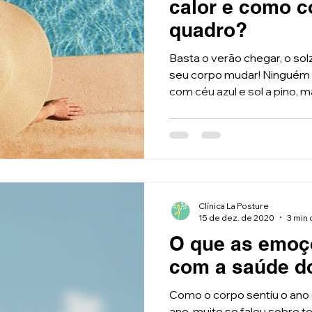
calor e como c
quadro?
Basta o verão chegar, o so
seu corpo mudar! Ninguém 
com céu azul e sol a pino, ma
Clínica La Posture
15 de dez. de 2020
3 min 
O que as emoç
com a saúde d
Como o corpo sentiu o ano
ano, muito se falou sobre 