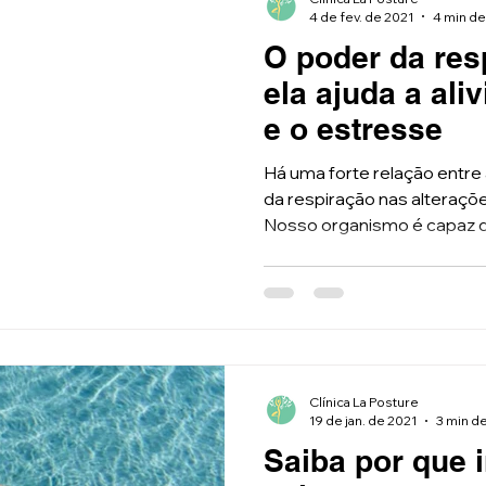
4 de fev. de 2021
4 min de
O poder da res
ela ajuda a ali
e o estresse
Há uma forte relação entre
da respiração nas alteraçõ
Nosso organismo é capaz de
Clínica La Posture
19 de jan. de 2021
3 min de
Saiba por que