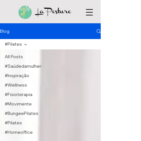
Blog
#Pilates
All Posts
#Saúdedamulher
#Inspiração
#Wellness
#Fisioterapia
#Movimente
#BungeePilates
#Pilates
#Homeoffice