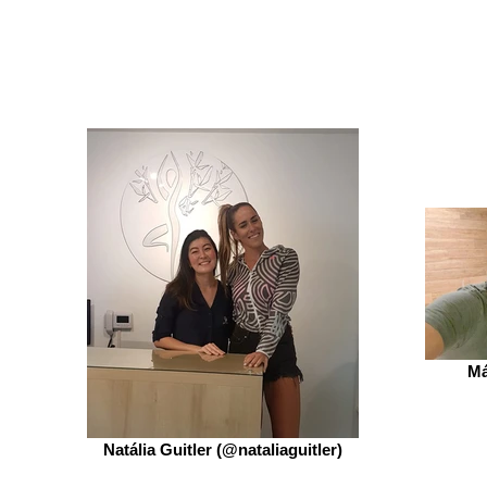
Má
Natália Guitler (@nataliaguitler)