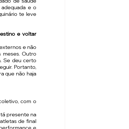
dado de saúde 
 adequada e o 
inário te leve 
tino e voltar 
externos e não 
 meses. Outro 
 Se deu certo 
uir. Portanto, 
a que não haja 
oletivo, com o 
stá presente na 
letas de final 
performance e 