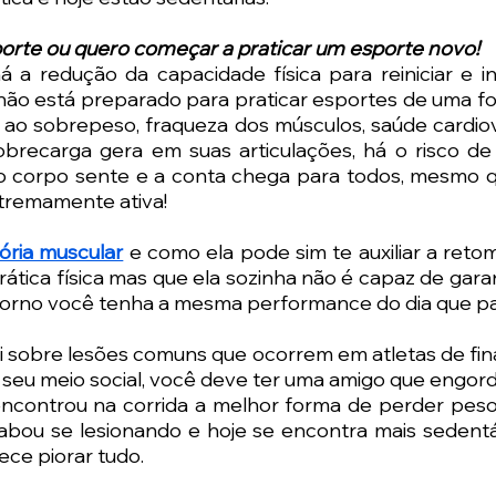
porte ou quero começar a praticar um esporte novo!
á a redução da capacidade física para reiniciar e inic
ão está preparado para praticar esportes de uma fo
 ao sobrepeso, fraqueza dos músculos, saúde cardiov
brecarga gera em suas articulações, há o risco de 
 o corpo sente e a conta chega para todos, mesmo q
xtremamente ativa!
ória muscular
 e como ela pode sim te auxiliar a reto
rática física mas que ela sozinha não é capaz de garan
etorno você tenha a mesma performance do dia que par
 sobre lesões comuns que ocorrem em atletas de fina
 seu meio social, você deve ter uma amigo que engor
 encontrou na corrida a melhor forma de perder pes
acabou se lesionando e hoje se encontra mais sedent
ece piorar tudo.