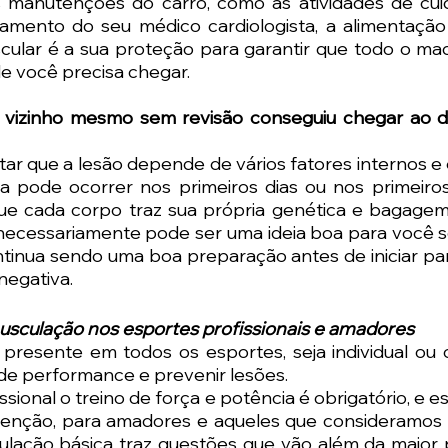
s manutenções do carro, como as atividades de cui
ento do seu médico cardiologista, a alimentação
ular é a sua proteção para garantir que todo o maqu
 você precisa chegar.   
vizinho mesmo sem revisão conseguiu chegar ao des
tar que a lesão depende de vários fatores internos e 
a pode ocorrer nos primeiros dias ou nos primeiros
ue cada corpo traz sua própria genética e bagagem.
necessariamente pode ser uma ideia boa para você seg
tinua sendo uma boa preparação antes de iniciar par
egativa.
usculação nos esportes profissionais e amadores
presente em todos os esportes, seja individual ou c
de performance e prevenir lesões. 
ssional o treino de força e potência é obrigatório, e e
atenção, para amadores e aqueles que consideramos at
lação básica traz questões que vão além da maior 