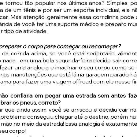
e tornou tão popular nos últimos anos? Simples, pois
a de um tênis e por ser um esporte individual, ela 
icar. Mas atenção, geralmente essa corridinha pode c
tância de você ter uma suporte médico e preparo mus
 tipo de atividade.
 preparar o corpo para começar ou recomeçar?
a corrida acima, se você está sedentário, aliment
nada... em uma bela segunda-feira decide sair corre
 fazer uma analogia e imaginar o seu corpo como se 
 nas manutenções que está lá na garagem parado há 
rama para fazer uma viagem offroad com ele nesse fi
ão confiaria em pegar uma estrada sem antes faze
ibrar os pneus, correto? 
que ainda assim você se arriscou e decidiu cair na 
problema conseguiu chegar até o destino, porém na v
a mão no meio da estrada! Essa analogia é exatamente 
seu corpo! 