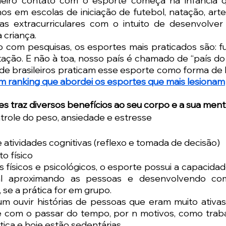
eiro contato com o esporte começa na infância q
hos em escolas de iniciação de futebol, natação, artes
as extracurriculares com o intuito de desenvolver 
 criança. 
o com pesquisas, os esportes mais praticados são: fute
ação. E não à toa, nosso país é chamado de “país do f
de brasileiros praticam esse esporte como forma de l
m ranking que abordei os esportes que mais lesionam
es traz diversos benefícios ao seu corpo e a sua ment
trole do peso, ansiedade e estresse
atividades cognitivas (reflexo e tomada de decisão)
o físico
 físicos e psicológicos, o esporte possui a capacida
ial aproximando as pessoas e desenvolvendo com
 se a prática for em grupo. 
m ouvir histórias de pessoas que eram muito ativas 
e com o passar do tempo, por n motivos, como traba
ca e hoje estão sedentárias. 