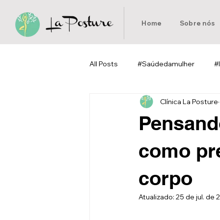
Home
Sobre nós
All Posts
#Saúdedamulher
#
Clínica La Posture
#Pilates
#Homeoffice
Pensando
como pre
corpo
Atualizado:
25 de jul. de 