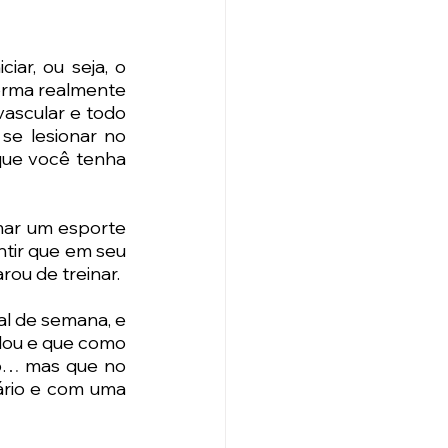
iar, ou seja, o 
rma realmente 
ascular e todo 
se lesionar no 
ue você tenha 
mar um esporte 
tir que em seu 
ou de treinar.
l de semana, e 
dou e que como 
o… mas que no 
ário e com uma 