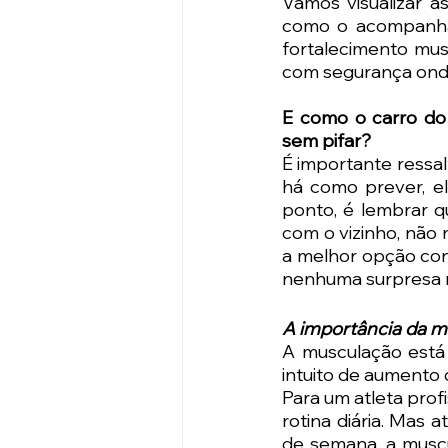
Vamos visualizar a
como o acompanham
fortalecimento musc
com segurança onde
E como o carro do 
sem pifar? 
É importante ressal
há como prever, el
ponto, é lembrar q
com o vizinho, não 
a melhor opção con
nenhuma surpresa n
A importância da m
A musculação está 
intuito de aumento 
Para um atleta profi
rotina diária. Mas 
de semana, a muscu