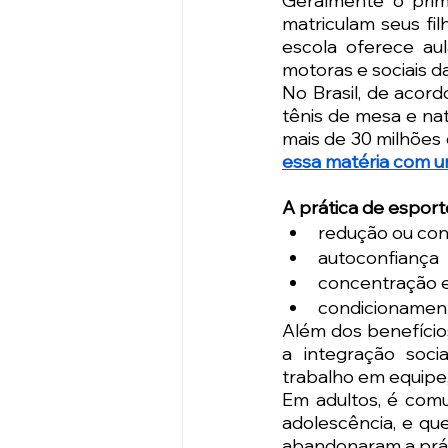
Geralmente o prim
matriculam seus fil
escola oferece aul
motoras e sociais da
No Brasil, de acord
tênis de mesa e nat
mais de 30 milhões 
essa matéria com u
A prática de esport
redução ou con
autoconfiança  
concentração e 
condicionament
Além dos benefícios
a integração soc
trabalho em equipe,
Em adultos, é comu
adolescência, e qu
abandonaram a práti