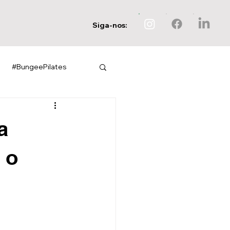
Siga-nos:
#BungeePilates
a
 o