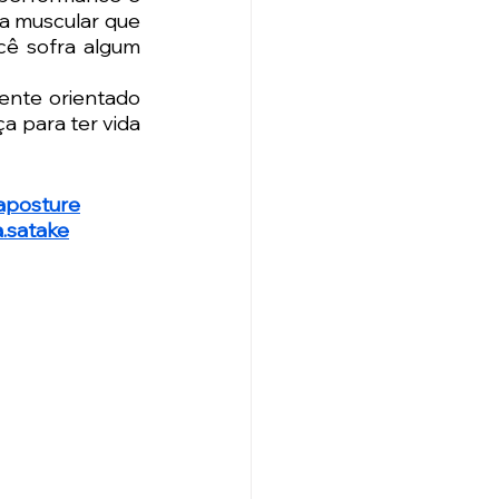
a muscular que 
cê sofra algum 
ente orientado 
 para ter vida 
aposture
a.satake