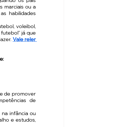
uando os pais 
 marciais ou a 
as habilidades 
bol, voleibol, 
utebol” já que 
azer. 
Vale reler 
e:
de de promover 
petências de 
na infância ou 
lho e estudos, 