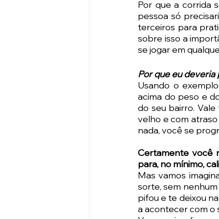
Por que a corrida s
pessoa só precisari
terceiros para prat
sobre isso a impor
se jogar em qualquer
Por que eu deveria
Usando o exemplo d
acima do peso e do 
do seu bairro. Vale
velho e com atraso
nada, você se prog
Certamente você n
para, no mínimo, cal
Mas vamos imaginar 
sorte, sem nenhum 
pifou e te deixou n
a acontecer com o 