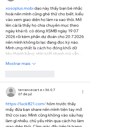
xosoplus.mobi
 dạo này thấy bạn bè nhắc 
hoài nên mình cũng ghé thử cho biết, kiểu 
vào xem giao diện họ làm ra sao thôi. Mở 
lên cái là thấy họ chia chuyên mục theo 
ngày khá rõ, có dòng XSMB ngày 19 07 
2026 rồi kèm phần dự đoán cho 20 7 2026 
nên mình không bị lạc đang đọc kỳ nào. 
Mình ưng nhất là cách họ đóng khối dữ 
liệu thành bảng, nhìn lướt nhanh mà vẫn…
Mostrar mais
Curtir
Responder
terrancecart.e.r.36.0.7
07 de jul.
https://luck821.com/
 hôm trước thấy 
mấy đứa bạn share nên mình tiện tay mở 
thử coi sao. Mình cũng không vào sâu hay 
làm gì nhiều, chủ yếu nhìn qua cách họ làm 
giao diện thôi. Cảm giác đầu tiên là trang 