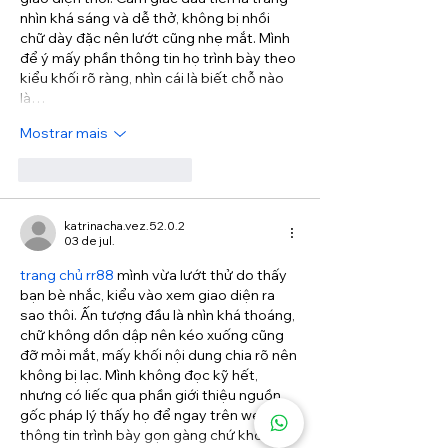
nhìn khá sáng và dễ thở, không bị nhồi 
chữ dày đặc nên lướt cũng nhẹ mắt. Mình 
để ý mấy phần thông tin họ trình bày theo 
kiểu khối rõ ràng, nhìn cái là biết chỗ nào 
là…
Mostrar mais
Curtir
Responder
katrinacha.vez.52.0.2
03 de jul.
trang chủ rr88
 mình vừa lướt thử do thấy 
bạn bè nhắc, kiểu vào xem giao diện ra 
sao thôi. Ấn tượng đầu là nhìn khá thoáng, 
chữ không dồn dập nên kéo xuống cũng 
đỡ mỏi mắt, mấy khối nội dung chia rõ nên 
không bị lạc. Mình không đọc kỹ hết, 
nhưng có liếc qua phần giới thiệu nguồn 
gốc pháp lý thấy họ để ngay trên web, 
thông tin trình bày gọn gàng chứ không 