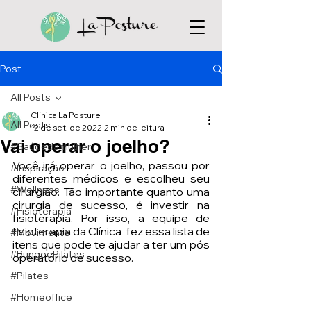
Post
All Posts
Clínica La Posture
All Posts
12 de set. de 2022
2 min de leitura
Vai operar o joelho?
#Saúdedamulher
Você irá operar o joelho, passou por 
#Inspiração
diferentes médicos e escolheu seu 
#Wellness
cirurgião. Tão importante quanto uma 
cirurgia de sucesso, é investir na 
#Fisioterapia
fisioterapia. Por isso, a equipe de 
fisioterapia da Clínica  fez essa lista de 
#Movimente
itens que pode te ajudar a ter um pós 
#BungeePilates
operatório de sucesso.
#Pilates
#Homeoffice