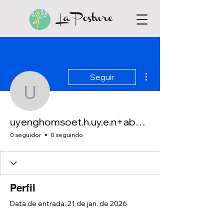
Mais ações
Seguir
uyenghomsoet.h.uy.e.n
uyenghomsoet.h.uy.e.n+abc123
0 seguidor
0 seguindo
Perfil
Data de entrada: 21 de jan. de 2026