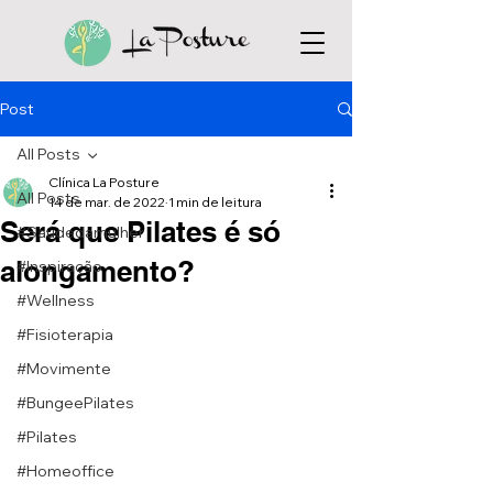
Post
All Posts
Clínica La Posture
All Posts
14 de mar. de 2022
1 min de leitura
Será que Pilates é só
#Saúdedamulher
alongamento?
#Inspiração
#Wellness
#Fisioterapia
#Movimente
#BungeePilates
#Pilates
#Homeoffice