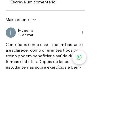
Escreva um comentário
Movimento é remédio:
Veja como a Os
como evitar dores no
Pediátrica pode
pescoço e nas costas
seu filho
Mais recente
no trabalho
lyly gema
12 de mar.
Conteúdos como esse ajudam bastante 
a esclarecer como diferentes tipos de 
treino podem beneficiar a saúde de 
formas distintas. Depois de ler ou 
estudar temas sobre exercícios e bem-
estar, às vezes também é bom relaxar 
um pouco com algo leve, como jogar 
smash karts unblocked
, um jogo rápido 
no navegador que serve para distrair a 
mente antes de voltar à rotina de treinos 
e cuidados com
Curtir
Responder