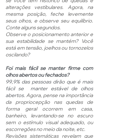
se você tem histórico de quedas e 
alterações vestibulares. Agora, na 
mesma posição, feche levemente 
seus olhos, e observe seu equilíbrio. 
Conte alguns segundos. 
Observe o posicionamento anterior e 
sua estabilidade se mantém
?
 Você 
está em tensão, joelhos ou tornozelos 
oscilando
?
Foi mais fácil se manter firme com 
olhos abertos ou fechados?
99,9% das pessoas dirão que é mais 
fácil se  manter estável de olhos 
abertos. 
Agora, pense na importância 
da propriocepção nas quedas de 
forma geral ocorrem em casa, 
banheiro, levantando-se no escuro 
sem o estímulo visual adequado, ou 
escorregões no meio da noite, etc. 
Revisões sistemáticas revelam que 