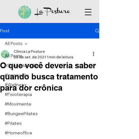
Post
All Posts
Clínica La Posture
All Posts
30 de set. de 2021
1 min de leitura
O que você deveria saber
#Saúdedamulher
quando busca tratamento
#Inspiração
#Wellness
para dor crônica
#Fisioterapia
#Movimente
#BungeePilates
#Pilates
#Homeoffice