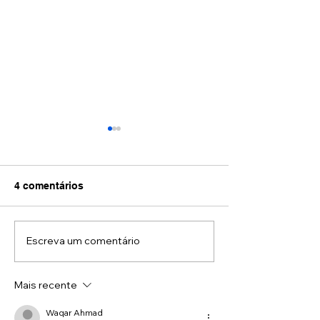
4 comentários
O que é dor pa
Escreva um comentário
Tem como prevenir a
instabilidade de ombro
na academia?
Mais recente
Waqar Ahmad