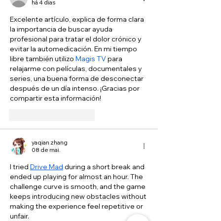
há 4 dias
Excelente artículo, explica de forma clara 
la importancia de buscar ayuda 
profesional para tratar el dolor crónico y 
evitar la automedicación. En mi tiempo 
libre también utilizo 
Magis TV
 para 
relajarme con películas, documentales y 
series, una buena forma de desconectar 
después de un día intenso. ¡Gracias por 
compartir esta información!
Curtir
Responder
yaqian zhang
08 de mai.
I tried 
Drive Mad
 during a short break and 
ended up playing for almost an hour. The 
challenge curve is smooth, and the game 
keeps introducing new obstacles without 
making the experience feel repetitive or 
unfair.