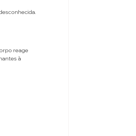
 desconhecida. 
orpo reage 
hantes à 