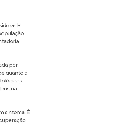
siderada 
população 
ntadoria 
ada por 
de quanto a 
tológicos 
dens na 
m sintoma! É 
cuperação 