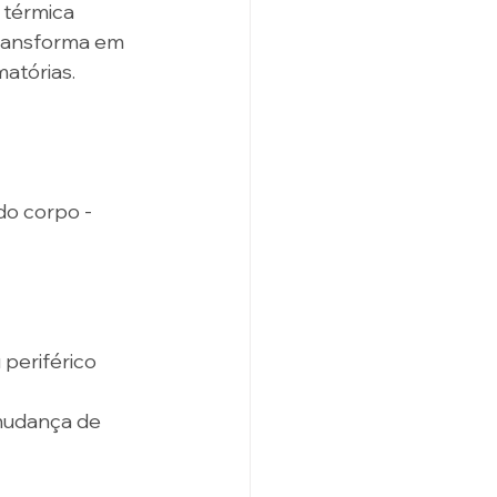
 térmica 
ransforma em 
matórias.
do corpo - 
periférico 
mudança de 