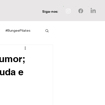
Siga-nos:
#BungeePilates
humor;
guda e