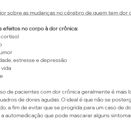
rior sobre as mudanças no cérebro de quem tem dor c
efeitos no corpo à dor crônica:
cortisol 
o 
humor 
dade, estresse e depressão 
 vida 
e 
so de pacientes com dor crônica geralmente é mais l
uadros de dores agudas. O ideal é que não se posterg
, a fim de evitar que se progrida para um caso de do
é a automedicação que pode mascarar alguns sintoma