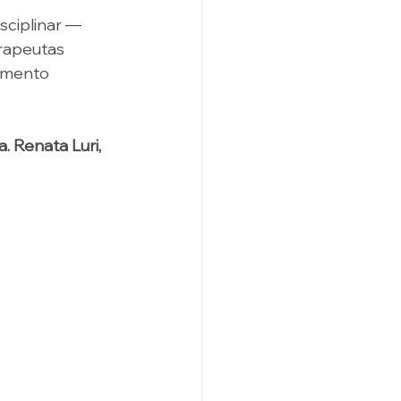
sciplinar —
rapeutas 
amento 
. Renata Luri, 