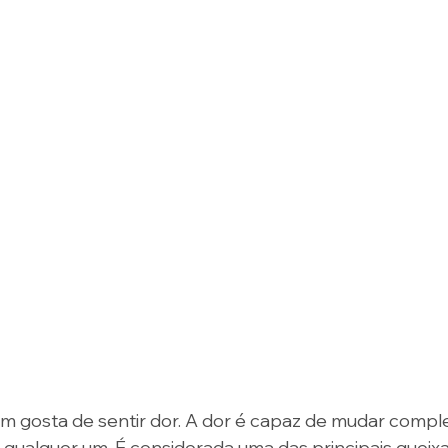
ém gosta de sentir dor. A dor é capaz de mudar comp
qualquer um. É considerada uma das principais queix