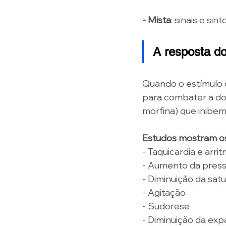
- Mista
: sinais e si
A resposta d
Quando o estímulo 
para combater a do
morfina) que inibem
Estudos mostram os 
- Taquicardia e arrit
- Aumento da pressã
- Diminuição da sat
- Agitação 
- Sudorese 
- Diminuição da expa