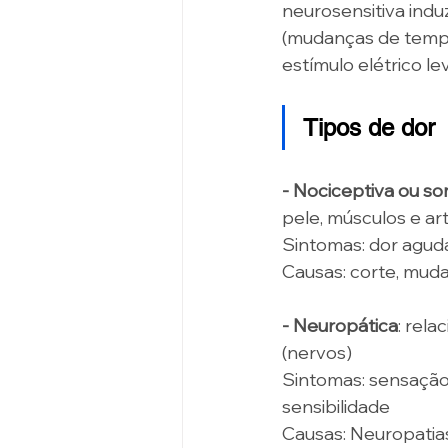
neurosensitiva indu
(mudanças de temp
estímulo elétrico l
Tipos de dor 
- Nociceptiva ou som
pele, músculos e art
Sintomas: dor aguda
Causas:
corte, muda
- Neuropática
: rela
(nervos) 
Sintomas: sensação
sensibilidade 
Causas: Neuropatias