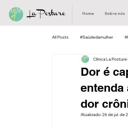
Home
Sobre nós
All Posts
#Saúdedamulher
#
Clínica La Posture
#Pilates
#Homeoffice
Dor é ca
entenda 
dor crôn
Atualizado:
26 de jul. de 