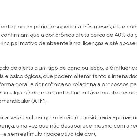
sente por um período superior a três meses, ela é con
s confirmam que a dor crônica afeta cerca de 40% da 
 principal motivo de absenteísmo, licenças e até apose
do de alerta a um tipo de dano ou lesão, e é influenci
 e psicológicas, que podem alterar tanto a intensida
forma geral, a dor crônica se relaciona a processos pa
omialgia, síndrome do intestino irritável ou até desor
omandibular (ATM).
ica, vale lembrar que ela não é considerada apenas u
oença, uma vez que não desaparece mesmo com a re
e sem estímulo nociceptivo (de dor). 