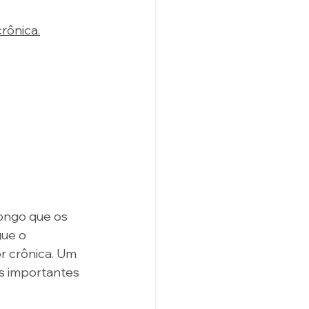
rônica.
ongo que os 
ue o 
r crônica. Um 
s importantes 