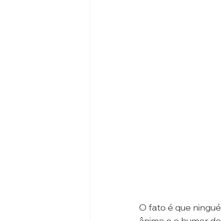
O fato é que ningu
ânimo e o humor de 