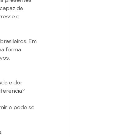
 capaz de 
resse e 
brasileiros. Em 
ma forma 
vos, 
uda e dor 
iferencia?
ir, e pode se 
a 