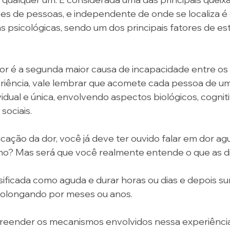
hões de pessoas, e independente de onde se localiza é
 psicológicas, sendo um dos principais fatores de est
 dor é a segunda maior causa de incapacidade entre os 
eriência, vale lembrar que acomete cada pessoa de u
dual e única, envolvendo aspectos biológicos, cogniti
ociais. 
icação da dor, você já deve ter ouvido falar em dor ag
mo? Mas será que você realmente entende o que as d
sificada como aguda e durar horas ou dias e depois sum
rolongando por meses ou anos. 
preender os mecanismos envolvidos nessa experiênci