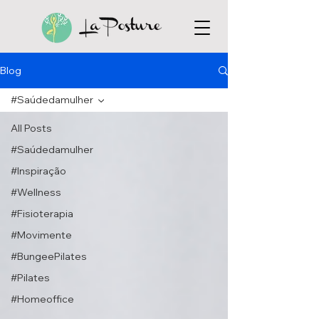
Blog
#Saúdedamulher
All Posts
#Saúdedamulher
#Inspiração
#Wellness
#Fisioterapia
#Movimente
#BungeePilates
#Pilates
#Homeoffice