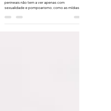
fazer ao exercitar seu períneo
Cuidar da saúde do períneo e fazer exercícios
perineais não tem a ver apenas com
sexualidade e pompoarismo, como as mídias
mais polêmicas...