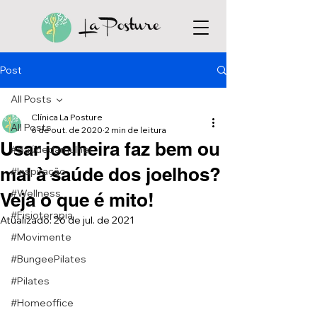
Post
All Posts
Clínica La Posture
All Posts
6 de out. de 2020
2 min de leitura
Usar joelheira faz bem ou
#Saúdedamulher
mal à saúde dos joelhos?
#Inspiração
#Wellness
Veja o que é mito!
#Fisioterapia
Atualizado:
26 de jul. de 2021
#Movimente
#BungeePilates
#Pilates
#Homeoffice