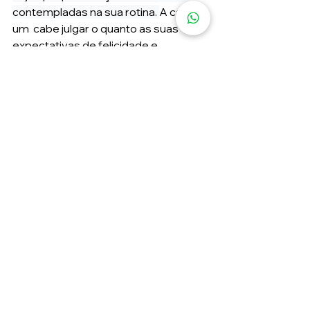
contempladas na sua rotina. 
A cada 
um  cabe julgar o quanto as suas 
expectativas de felicidade e 
contentamento são alcançadas ao 
longo dia, da semana, do ano, ou de 
uma vida inteira, - independente da 
presença de problemas externos 
existentes. 
Lembre-se que a percepção de 
felicidade é um processo contínuo de 
construção de hábitos e atitudes 
mentais. Por isso, você pode ajudar 
sua mente a melhorar seu humor e 
sua percepção de felicidade. 
*Colaboração Juliana Satake, 
fisioterapeuta da Unifesp - Clínica La 
Posture e Renata Luri, fisioterapeuta 