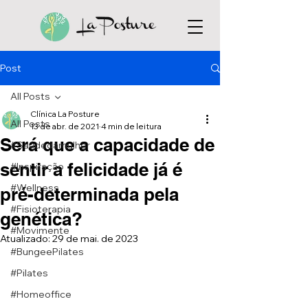
Post
All Posts
Clínica La Posture
All Posts
13 de abr. de 2021
4 min de leitura
Será que a capacidade de
#Saúdedamulher
sentir a felicidade já é
#Inspiração
#Wellness
pré-determinada pela
#Fisioterapia
genética?
#Movimente
Atualizado:
29 de mai. de 2023
#BungeePilates
#Pilates
#Homeoffice