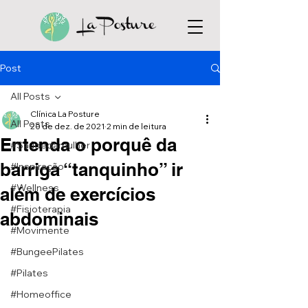
Post
All Posts
Clínica La Posture
All Posts
20 de dez. de 2021
2 min de leitura
Entenda o porquê da
#Saúdedamulher
barriga “tanquinho” ir
#Inspiração
#Wellness
além de exercícios
#Fisioterapia
abdominais
#Movimente
#BungeePilates
#Pilates
#Homeoffice