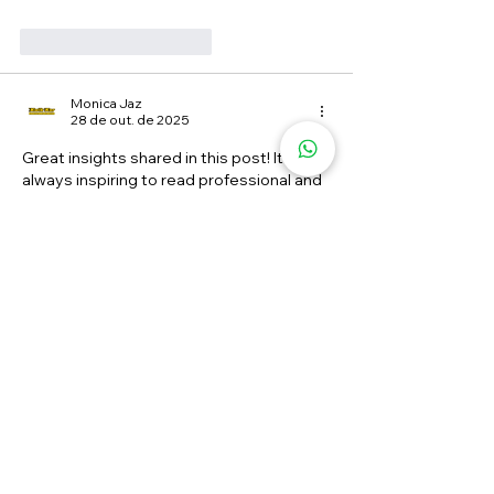
Curtir
Responder
Monica Jaz
28 de out. de 2025
Great insights shared in this post! It’s 
always inspiring to read professional and 
authentic content that helps people 
make informed decisions about their well-
being. Speaking of expertise, if you’re 
looking for professional and affordable 
car repair services, Kwik Kar Auto Dallas 
is known as an expert and trusted auto 
repair shop offering top-quality care 
including 
Hampton brake repair and 
service
, oil change service, and wheel 
alignment services. Their specialists also 
handle 
battery maintenance service near 
me
, nitrogen tire service near…