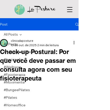
Post
All Posts
clinicalaposture
All Posts
13 de out. de 2025
2 min de leitura
Check-up Postural: Por
#Saúdedamulher
que você deve passar em
#Inspiração
#Wellness
consulta agora com seu
#Fisioterapia
fisioterapeuta
#Movimente
#BungeePilates
#Pilates
#Homeoffice