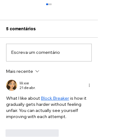
5 comentários
Escreva um comentário
Movimento é remédio:
Veja como a Os
como evitar dores no
Pediátrica pode
pescoço e nas costas
seu filho
Mais recente
no trabalho
lili xie
21 de abr.
What I like about 
Block Breaker
 is how it 
gradually gets harder without feeling 
unfair. You can actually see yourself 
improving with each attempt.
Curtir
Responder