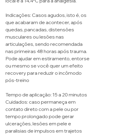
local e a 14,4°C para a analgesia. 
Indicações: Casos agudos, isto é, os 
que acabaram de acontecer, após 
quedas, pancadas, distensões 
musculares ou lesões nas 
articulações, sendo recomendada 
nas primeiras 48 horas após trauma. 
Pode ajudar em estiramento, entorse 
ou mesmo se você quer um efeito 
recovery para reduzir o incômodo 
pós-treino
Tempo de aplicação: 15 a 20 minutos 
Cuidados: caso permaneça em 
contato direto com a pele ou por 
tempo prolongado pode gerar 
ulcerações, lesões em pele e 
paralisias de impulsos em trajetos 