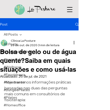
Post
All Posts
Clínica La Posture
All Posts
20 de out. de 2020
3 min de leitura
Bolsa de gelo ou de água
#Saúdedamulher
quente?Saiba em quais
#Inspiração
#Wellness
situações e como usá-las
#Fisioterapia
Atualizado:
25 de jul. de 2021
Hoje traremos informações práticas 
#Movimente
baseadas nas duas das perguntas 
#BungeePilates
mais comuns em consultórios de 
#Pilates
fisioterapia: 
#Homeoffice