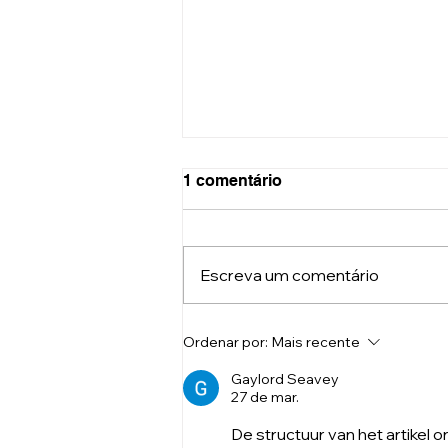
1 comentário
Escreva um comentário
Será que a capacidade de
Ordenar por:
Mais recente
sentir a felicidade já é pré-
determinada pela genética?
Gaylord Seavey
27 de mar.
De structuur van het artikel 