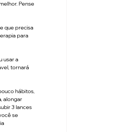
melhor. Pense 
e que precisa 
terapia para 
 usar a 
el, tornará 
pouco hábitos, 
 alongar 
ubir 3 lances 
você se 
ia 