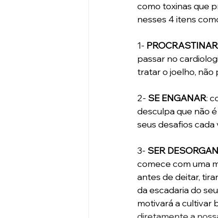
como toxinas que p
nesses 4 itens com
1- 
PROCRASTINAR
passar no cardiologi
tratar o joelho, não 
2- 
SE ENGANAR
: 
desculpa que não é 
seus desafios cada 
3- 
SER DESORGANI
comece com uma met
antes de deitar, tir
da escadaria do seu
motivará a cultivar
diretamente a nossa