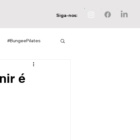
Siga-nos:
#BungeePilates
nir é