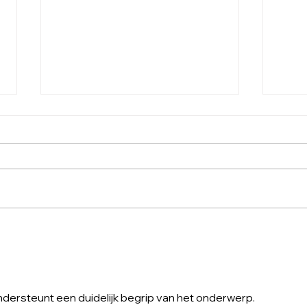
Entenda o porquê do
O po
isolamento nos causar
como
tanto desconforto
ansi
ondersteunt een duidelijk begrip van het onderwerp. 