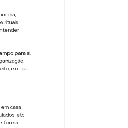
r dia, 
 rituais 
ntender 
mpo para si. 
ganização. 
ito, e o que 
 em casa 
ados, etc. 
r forma 