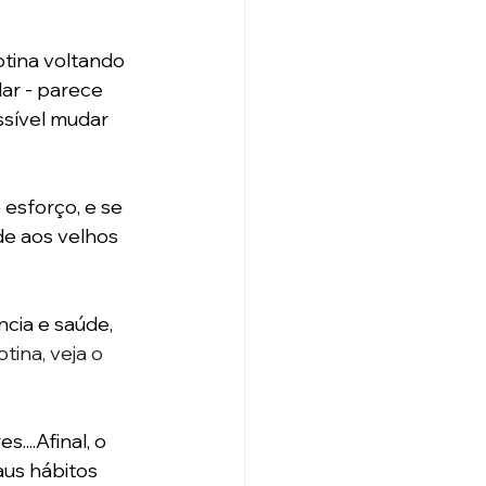
tina voltando 
ar - parece 
ssível mudar 
esforço, e se 
de aos velhos 
cia e saúde, 
tina, veja o 
...Afinal, o 
us hábitos 