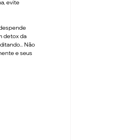
, evite 
 despende 
m detox da 
itando... Não 
mente e seus 