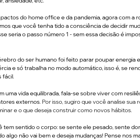
, ansiedade, etc.
mpactos do home office e da pandemia, agora com a ro
os que você tenha tido a consciência de decidir mud
se seria o passo número 1 - sem essa decisão é impo
ebro do ser humano foi feito parar poupar energia e 
inércia e só trabalha no modo automático, isso é, se ren
fácil.
uma vida equilibrada, fala-se sobre viver com resiliên
tores externos. 
Por isso, sugiro que você analise sua ro
minar e o que deseja construir como novos hábitos. 
em sentido o corpo: se sente ele pesado, sente dores.
ndo algo não vai bem e deseja mudanças! Pense nos ma