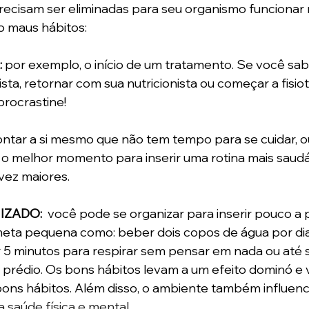
recisam ser eliminadas para seu organismo funcionar 
o maus hábitos:
:
 por exemplo, o início de um tratamento. Se você sab
sta, retornar com sua nutricionista ou começar a fisio
procrastine! 
contar a si mesmo que não tem tempo para se cuidar, ou
o melhor momento para inserir uma rotina mais saudáv
vez maiores.
ZADO: 
 você pode se organizar para inserir pouco a 
a pequena como: beber dois copos de água por dia,
ar 5 minutos para respirar sem pensar em nada ou até s
 prédio. Os bons hábitos levam a um efeito dominó e 
 bons hábitos. Além disso, o ambiente também influenc
 saúde física e mental. 