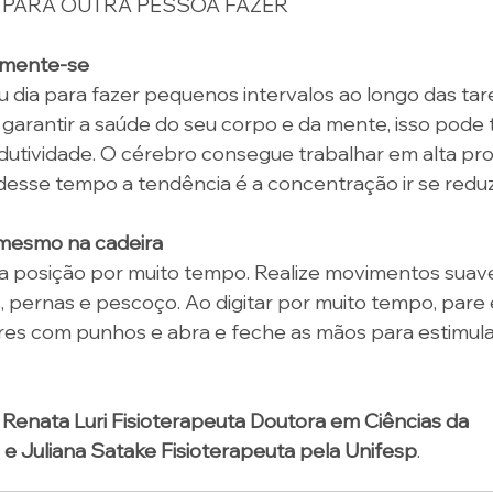
 PARA OUTRA PESSOA FAZER 
imente-se 
 dia para fazer pequenos intervalos ao longo das tare
 garantir a saúde do seu corpo e da mente, isso pod
utividade. O cérebro consegue trabalhar em alta pro
desse tempo a tendência é a concentração ir se reduz
mesmo na cadeira 
ma posição por muito tempo. Realize movimentos suav
pernas e pescoço. Ao digitar por muito tempo, pare 
es com punhos e abra e feche as mãos para estimular
Renata Luri Fisioterapeuta Doutora em Ciências da 
e Juliana Satake Fisioterapeuta pela Unifesp
.