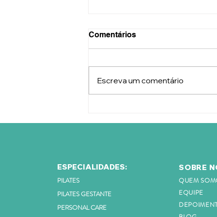
Comentários
Escreva um comentário
O que acontece com o seu
corpo quando você passa
muito tempo sentado?
ESPECIALIDADES:
SOBRE N
PILATES
QUEM SOM
EQUIPE
PILATES GESTANTE
DEPOIMEN
PERSONAL CARE
BLOG