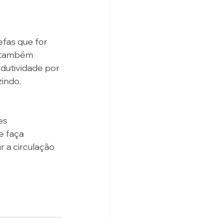
fas que for 
e também 
dutividade por 
indo. 
es 
e faça 
 a circulação 