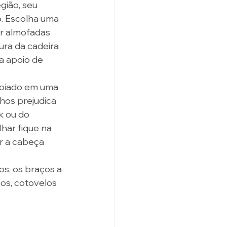
gião, seu 
. Escolha uma 
r almofadas 
ura da cadeira 
a apoio de 
oiado em uma 
hos prejudica 
k ou do 
har fique na 
r a cabeça 
s, os braços a 
os, cotovelos 