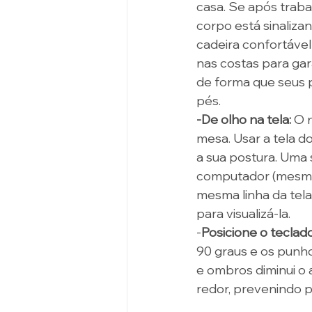
casa. Se após traba
corpo está sinaliza
cadeira confortáve
nas costas para gara
de forma que seus 
pés. 
-De olho na tela:
 O 
mesa. Usar a tela d
a sua postura. Uma 
computador (mesmo q
mesma linha da tela
para visualizá-la. 
-
Posicione o teclado
90 graus e os punh
e ombros diminui o 
redor, prevenindo po