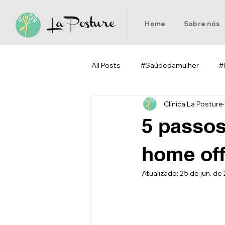
Home
Sobre nós
All Posts
#Saúdedamulher
#
Clínica La Posture
#Pilates
#Homeoffice
5 passos
home off
Atualizado:
25 de jun. de