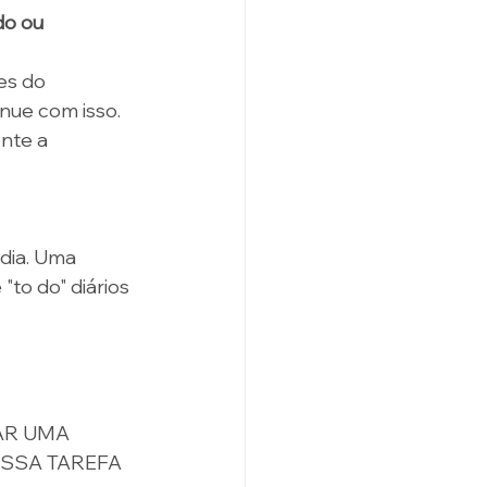
o ou 
es do 
nue com isso. 
nte a 
dia. Uma 
to do" diários 
AR UMA 
SSA TAREFA 