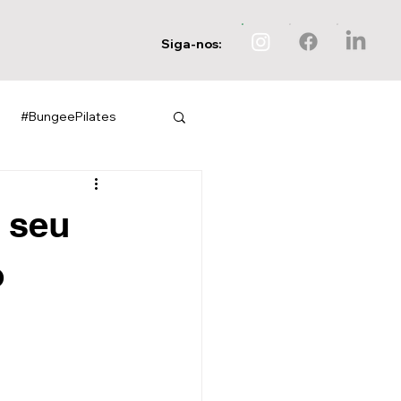
Siga-nos:
#BungeePilates
 seu
o