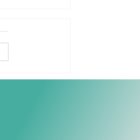
 como a Osteopatia
átrica pode ajudar seu