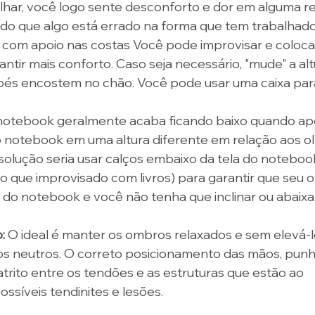
lhar, você logo sente desconforto e dor em alguma re
ndo que algo está errado na forma que tem trabalhado
l com apoio nas costas Você pode improvisar e coloca
ntir mais conforto. Caso seja necessário, "mude" a alt
pés encostem no chão. Você pode usar uma caixa par
notebook geralmente acaba ficando baixo quando ap
o notebook em uma altura diferente em relação aos ol
solução seria usar calços embaixo da tela do noteboo
ue improvisado com livros) para garantir que seu ol
 do notebook e você não tenha que inclinar ou abaixa
:
 O ideal é manter os ombros relaxados e sem elevá-lo
os neutros. O correto posicionamento das mãos, punh
atrito entre os tendões e as estruturas que estão ao 
ssíveis tendinites e lesões.