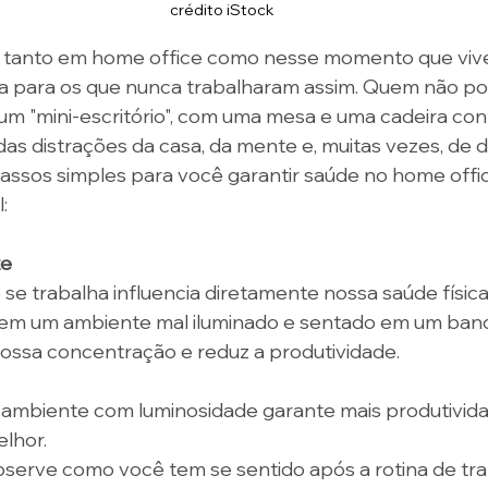
crédito iStock
 tanto em home office como nesse momento que viv
ra para os que nunca trabalharam assim. Quem não po
m "mini-escritório", com uma mesa e uma cadeira con
 das distrações da casa, da mente e, muitas vezes, de 
 passos simples para você garantir saúde no home off
: 
e 
e trabalha influencia diretamente nossa saúde física 
 em um ambiente mal iluminado e sentado em um ban
ossa concentração e reduz a produtividade. 
 ambiente com luminosidade garante mais produtivida
lhor. 
bserve como você tem se sentido após a rotina de tr