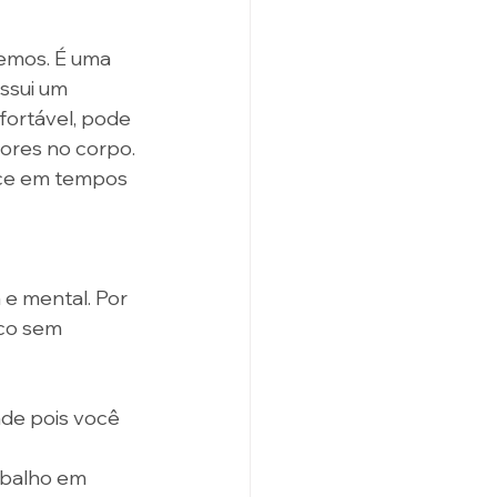
emos. É uma 
ssui um 
fortável, pode 
dores no corpo. 
ice em tempos 
e mental. Por 
co sem 
de pois você 
abalho em 