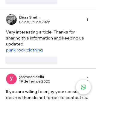
Curtir
Responder
Elissa Smith
03 de jun. de 2025
Very interesting article! Thanks for 
sharing this information and keeping us 
updated.
punk rock clothing
Curtir
Responder
yasmeen delhi
19 de fev. de 2025
If you are willing to enjoy your sensual 
desires then do not forget to contact us. 
The most attractive 
Mahipalpur escorts
are the ones who provide the blissful life 
of ultimate sexual pleasure which is the 
best source of entertainment for men.
Delhi Escort Service
|| 
Aerocity Escorts
|| 
Dwarka Escorts
|| 
connaught place 