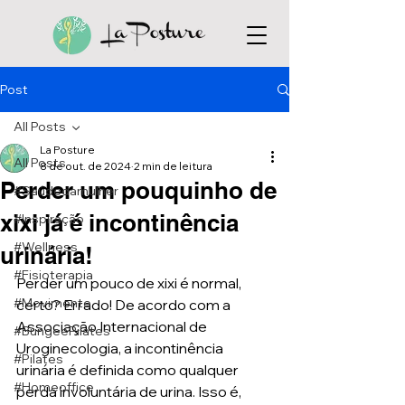
Post
All Posts
La Posture
All Posts
8 de out. de 2024
2 min de leitura
Perder um pouquinho de
#Saúdedamulher
xixi já é incontinência
#Inspiração
#Wellness
urinária!
#Fisioterapia
Perder um pouco de xixi é normal, 
#Movimente
certo? Errado! De acordo com a 
Associação Internacional de 
#BungeePilates
Uroginecologia, a incontinência 
#Pilates
urinária é definida como qualquer 
#Homeoffice
perda involuntária de urina. Isso é, 