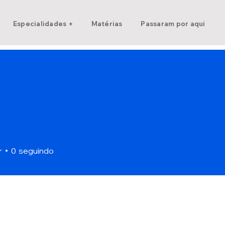
Especialidades +
Matérias
Passaram por aqui
r
0
seguindo