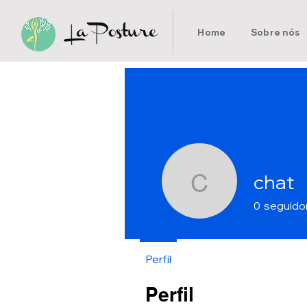
Home
Sobre nós
chat
chat
0
seguido
Perfil
Perfil