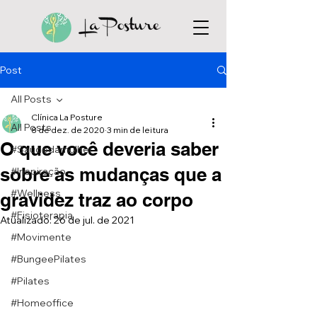
Post
All Posts
Clínica La Posture
All Posts
8 de dez. de 2020
3 min de leitura
O que você deveria saber
#Saúdedamulher
sobre as mudanças que a
#Inspiração
#Wellness
gravidez traz ao corpo
#Fisioterapia
Atualizado:
26 de jul. de 2021
#Movimente
#BungeePilates
#Pilates
#Homeoffice