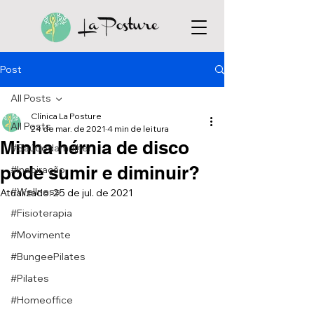
Post
All Posts
Clínica La Posture
All Posts
24 de mar. de 2021
4 min de leitura
Minha hérnia de disco
#Saúdedamulher
pode sumir e diminuir?
#Inspiração
#Wellness
Atualizado:
25 de jul. de 2021
#Fisioterapia
#Movimente
#BungeePilates
#Pilates
#Homeoffice