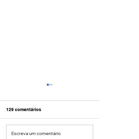
129 comentários
Escreva um comentário
O que você deveria
Tem como preve