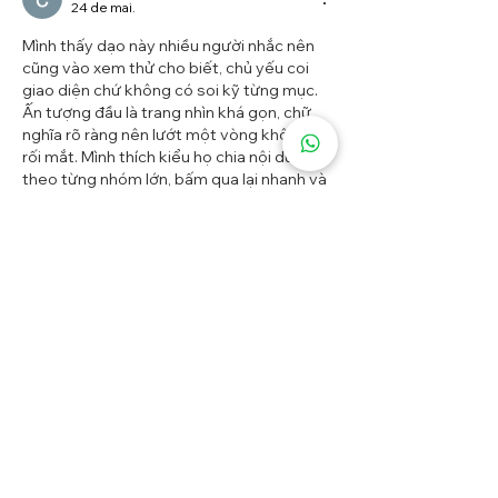
24 de mai.
Mình thấy dạo này nhiều người nhắc nên 
cũng vào xem thử cho biết, chủ yếu coi 
giao diện chứ không có soi kỹ từng mục. 
Ấn tượng đầu là trang nhìn khá gọn, chữ 
nghĩa rõ ràng nên lướt một vòng không bị 
rối mắt. Mình thích kiểu họ chia nội dung 
theo từng nhóm lớn, bấm qua lại nhanh và 
không phải đào quá sâu mới thấy cái mình 
cần. Mấy phần thông tin quan trọng 
7m 
sports
  cũng…
Mostrar mais
Curtir
Responder
Huyen Nguyen Nguyen
22 de mai.
Mình thấy dạo này nhiều người nhắc nên 
cũng vào xem thử cho biết, chủ yếu coi 
giao diện chứ không có soi kỹ từng mục. 