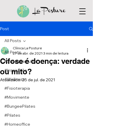
Post
All Posts
Clínica La Posture
All Posts
27 de abr. de 2021
3 min de leitura
Cifose é doença: verdade
#Saúdedamulher
ou mito?
#Inspiração
#Wellness
Atualizado:
25 de jul. de 2021
#Fisioterapia
#Movimente
#BungeePilates
#Pilates
#Homeoffice