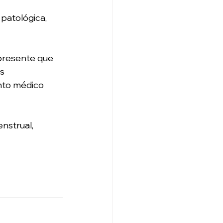
patológica, 
presente que 
s 
nto médico 
nstrual, 