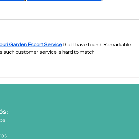
ouri Garden Escort Service
 that I have found. Remarkable 
ds such customer service is hard to match.
ÓS:
OS
TOS