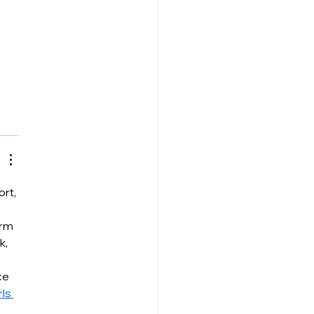
rt, 
rm 
, 
ce 
ls 