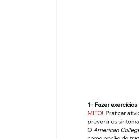
1 - Fazer exercícios
MITO! 
 Praticar ati
prevenir os sintom
O 
American College
como opção de tra