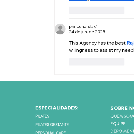
Curtir
Responder
princenarulax1
24 de jun. de 2025
This Agency has the best 
Raj
willingness to assist my nee
Curtir
Responder
ESPECIALIDADES:
SOBRE N
PILATES
QUEM SOM
EQUIPE
PILATES GESTANTE
DEPOIMEN
PERSONAL CARE