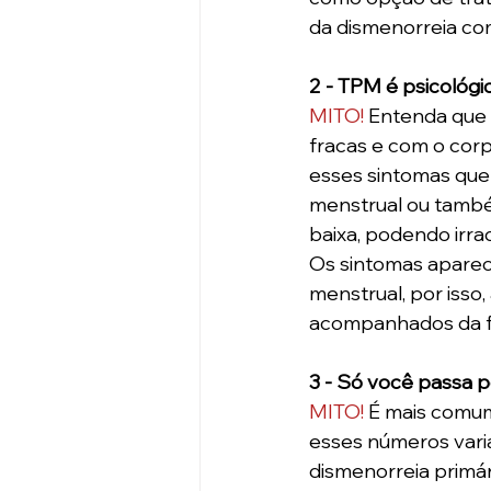
da dismenorreia c
2 - TPM é psicológi
MITO!
 Entenda que
fracas e com o corp
esses sintomas que 
menstrual ou també
baixa, podendo irrad
Os sintomas aparec
menstrual, por isso,
acompanhados da 
3 - Só você passa p
MITO!
 É mais comum 
esses números varia
dismenorreia primár