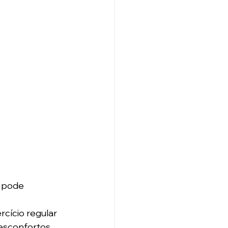
e pode 
cício regular 
esconfortos 