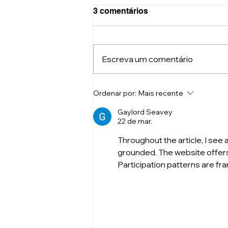
3 comentários
Escreva um comentário
O que acontece com o seu
Ordenar por:
Mais recente
corpo quando você passa
muito tempo sentado?
Gaylord Seavey
22 de mar.
Throughout the article, I see 
grounded. The website offers 
Participation patterns are fr