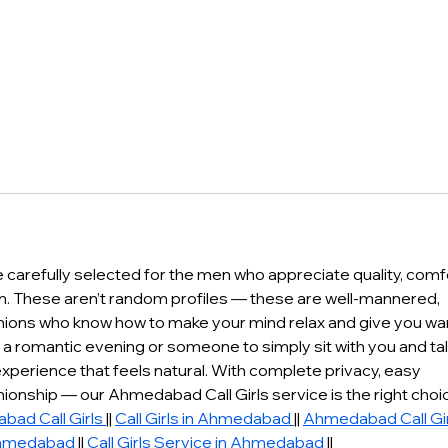
carefully selected for the men who appreciate quality, comfo
n. These aren’t random profiles — these are well-mannered, 
nions who know how to make your mind relax and give you wa
romantic evening or someone to simply sit with you and talk
experience that feels natural. With complete privacy, easy 
onship — our Ahmedabad Call Girls service is the right choi
ad Call Girls 
|| 
Call Girls in Ahmedabad 
|| 
Ahmedabad Call Gir
 Ahmedabad 
|| 
Call Girls Service in Ahmedabad 
||