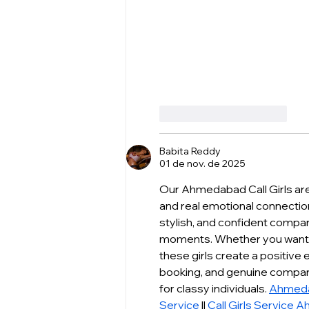
Curtir
Responder
Babita Reddy
01 de nov. de 2025
Our Ahmedabad Call Girls are 
and real emotional connectio
stylish, and confident compa
moments. Whether you want a 
these girls create a positive 
booking, and genuine compani
for classy individuals. 
Ahmedab
Service 
|| 
Call Girls Service