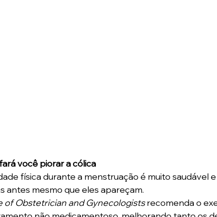
 fará você piorar a cólica
vidade física durante a menstruação é muito saudável 
as antes mesmo que eles apareçam. 
 of Obstetrician and Gynecologists
 recomenda o exer
tamento não medicamentoso, melhorando tanto os d