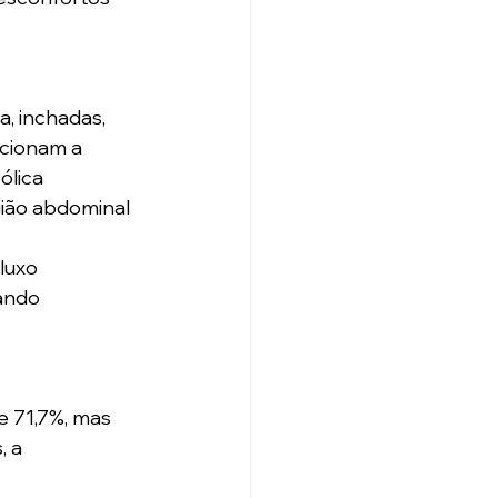
, inchadas, 
acionam a 
ólica 
ião abdominal 
luxo 
ando 
e 71,7%, mas 
 a 