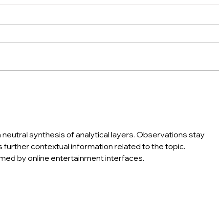
Movimento é remédio:
Veja
como evitar dores no
Pedi
pescoço e nas costas no
filho
trabalho
a neutral synthesis of analytical layers. Observations stay 
further contextual information related to the topic. 
amed by online entertainment interfaces.