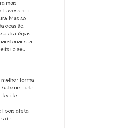
ra mais 
 travesseiro 
ura. Mas se 
a ocasião. 
 estratégias 
maratonar sua 
eitar o seu 
a melhor forma 
mbate um ciclo 
 decide 
, pois afeta 
is de 