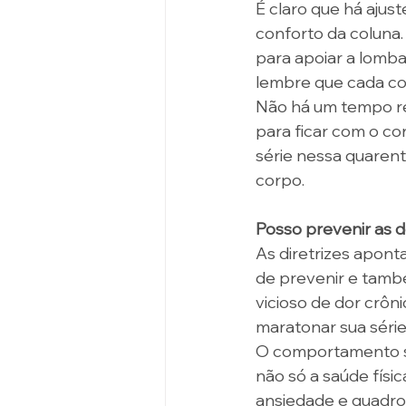
É claro que há ajus
conforto da coluna.
para apoiar a lomba
lembre que cada co
Não há um tempo reg
para ficar com o co
série nessa quarent
corpo.
Posso prevenir as d
As diretrizes aponta
de prevenir e també
vicioso de dor crô
maratonar sua série
O comportamento sed
não só a saúde físi
ansiedade e quadros