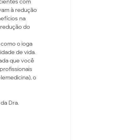
cientes com 
vam à redução 
fícios na 
 redução do 
 como o ioga 
dade de vida. 
tada que você 
rofissionais 
emedicina), o 
da Dra. 