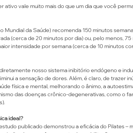
er ativo vale muito mais do que um dia que você perm
 Mundial da Saúde) recomenda 150 minutos semanais
rada (cerca de 20 minutos por dia) ou, pelo menos, 75
 maior intensidade por semana (cerca de 10 minutos co
a diretamente nosso sistema inibitório endógeno e indu
 diminui a sensação de dores. Além, é claro, de trazer i
aúde física e mental, melhorando o ânimo, a autoesti
ismo das doenças crônico-degenerativas, como o fa
s).
ica ideal?
tudo publicado demonstrou a eficácia do Pilates – m