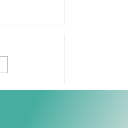
como prevenir a
abilidade de ombro na
demia?