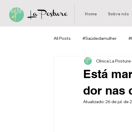
Home
Sobre nós
All Posts
#Saúdedamulher
#
Clínica La Posture
#Pilates
#Homeoffice
Está mar
dor nas 
Atualizado:
26 de jul. de 