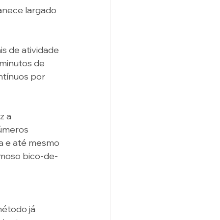
anece largado 
 de atividade 
 minutos de 
ntínuos por 
z a 
números 
ma e até mesmo 
moso bico-de-
étodo já 