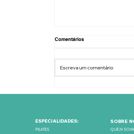
Comentários
Escreva um comentário
Você realmente sabe o que
acontece com seu corpo
quando sente dores?
ESPECIALIDADES:
SOBRE N
PILATES
QUEM SOM