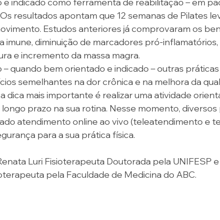
 e indicado como ferramenta de reabilitação – em pa
. Os resultados apontam que 12 semanas de Pilates le
ovimento. Estudos anteriores já comprovaram os bene
 imune, diminuição de marcadores pró-inflamatórios,
ura e incremento da massa magra. 
– quando bem orientado e indicado – outras práticas
ios semelhantes na dor crônica e na melhora da quali
 a dica mais importante é realizar uma atividade orien
 longo prazo na sua rotina. Nesse momento, diversos p
do atendimento online ao vivo (teleatendimento e tel
gurança para a sua prática física.
enata Luri Fisioterapeuta Doutorada pela UNIFESP e 
oterapeuta pela Faculdade de Medicina do ABC.