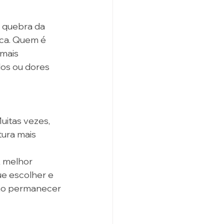
 quebra da 
nca. Quem é 
mais 
os ou dores 
uitas vezes, 
ura mais 
 melhor 
ue escolher e 
não permanecer 