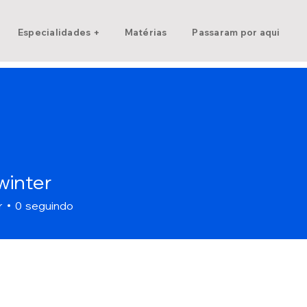
Especialidades +
Matérias
Passaram por aqui
winter
r
0
seguindo