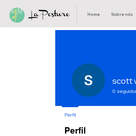
Home
Sobre nós
scott 
0
seguido
Perfil
Perfil