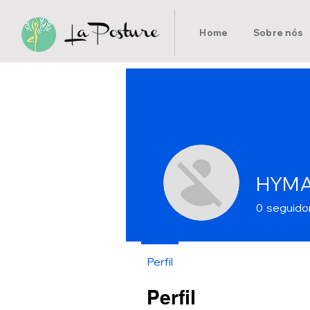
Home
Sobre nós
HYMA
0
seguido
Perfil
Perfil