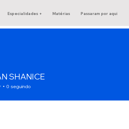
Especialidades +
Matérias
Passaram por aqui
N SHANICE
r
0
seguindo