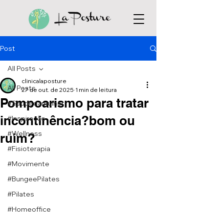
Post
All Posts
clinicalaposture
All Posts
27 de out. de 2025
1 min de leitura
Pompoarismo para tratar
#Saúdedamulher
incontinência?bom ou
#Inspiração
#Wellness
ruim?
#Fisioterapia
#Movimente
#BungeePilates
#Pilates
#Homeoffice