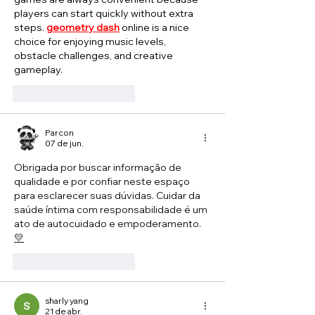
players can start quickly without extra 
steps. 
geometry dash
 online is a nice 
choice for enjoying music levels, 
obstacle challenges, and creative 
gameplay.
Curtir
Responder
Parcon
07 de jun.
Obrigada por buscar informação de 
qualidade e por confiar neste espaço 
para esclarecer suas dúvidas. Cuidar da 
saúde íntima com responsabilidade é um 
ato de autocuidado e empoderamento. 
💛
Curtir
Responder
sharly yang
21 de abr.