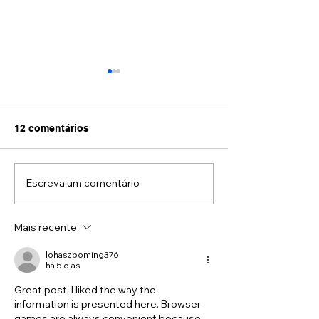
12 comentários
Escreva um comentário
Movimento é remédio:
Veja como a Os
como evitar dores no
Pediátrica pode
pescoço e nas costas
seu filho
Mais recente
no trabalho
lohaszpoming376
há 5 dias
Great post, I liked the way the 
information is presented here. Browser 
games are always convenient because 