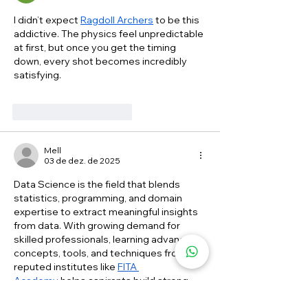
I didn’t expect 
Ragdoll Archers
 to be this 
addictive. The physics feel unpredictable 
at first, but once you get the timing 
down, every shot becomes incredibly 
satisfying.
Curtir
Responder
Mell
03 de dez. de 2025
Data Science is the field that blends 
statistics, programming, and domain 
expertise to extract meaningful insights 
from data. With growing demand for 
skilled professionals, learning advanced 
concepts, tools, and techniques from 
reputed institutes like 
FITA 
Academy
 helps aspirants build strong 
careers in analytics, machine learning, 
and AI, empowering them to thrive in 