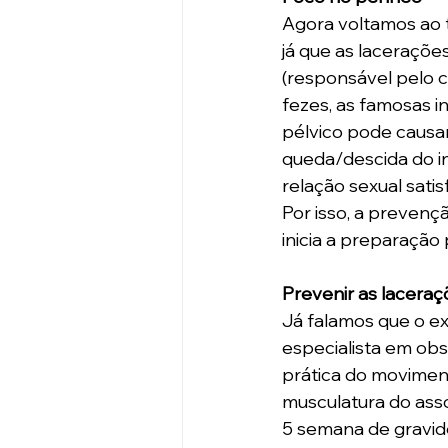
Agora voltamos ao 
já que as laceraçõe
(responsável pelo co
fezes, as famosas in
pélvico pode causar
queda/descida do int
relação sexual satis
Por isso, a prevenç
inicia a preparação 
Prevenir as laceraç
Já falamos que o ex
especialista em obs
prática do movimen
musculatura do assoa
5 semana de gravide