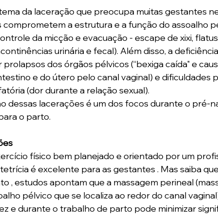
tema da laceração que preocupa muitas gestantes ne
s comprometem a estrutura e a função do assoalho pé
ntrole da micção e evacuação - escape de xixi, flatus 
continências urinária e fecal). Além disso, a deficiênci
 prolapsos dos órgãos pélvicos (“bexiga caída" e caus
estino e do útero pelo canal vaginal) e dificuldades p
fatória (dor durante a relação sexual).
ão dessas lacerações é um dos focos durante o pré-n
para o parto.
ões
ercício físico bem planejado e orientado por um profis
tetrícia é excelente para as gestantes . Mas saiba qu
to , estudos apontam que a massagem perineal (mas
lho pélvico que se localiza ao redor do canal vaginal)
z e durante o trabalho de parto pode minimizar signi