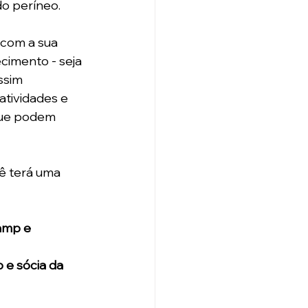
o períneo. 
 com a sua 
cimento - seja 
ssim 
tividades e 
que podem 
ê terá uma 
amp e 
 e sócia da 