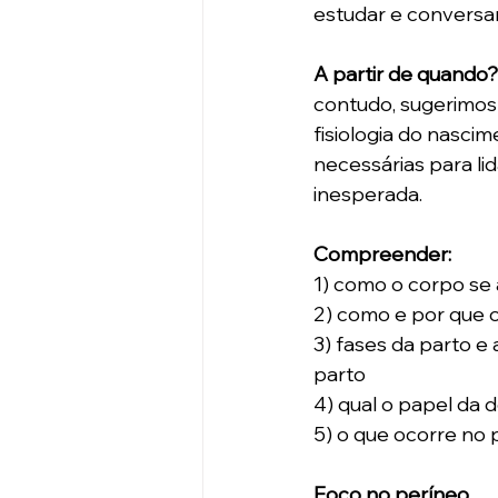
estudar e conversa
A partir de quando?
contudo, sugerimos
fisiologia do nascim
necessárias para l
inesperada.
Compreender: 
1) como o corpo se
2) como e por que 
3) fases da parto e
parto
4) qual o papel da
5) o que ocorre no 
Foco no períneo