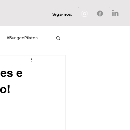
Siga-nos:
#BungeePilates
es e
o!