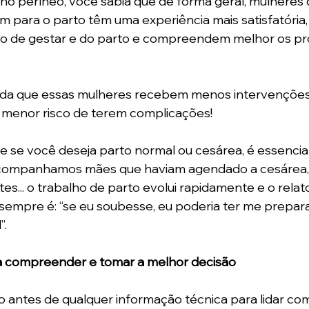
o períneo, você sabia que de forma geral, mulheres 
 para o parto têm uma experiência mais satisfatória
o de gestar e do parto e compreendem melhor os pr
nda que essas mulheres recebem menos intervenções
e menor risco de terem complicações!
e se você deseja parto normal ou cesárea, é essencia
á acompanhamos mães que haviam agendado a cesárea, 
es... o trabalho de parto evolui rapidamente e o relat
sempre é: “se eu soubesse, eu poderia ter me prepar
. 
 compreender e tomar a melhor decisão
o antes de qualquer informação técnica para lidar com