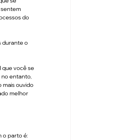
que se 
, sentem 
ocessos do 
 durante o 
l que você se 
no entanto, 
o mais ouvido 
ado melhor 
 o parto é: 