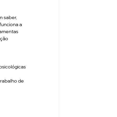
 saber, 
unciona a 
ramentas 
ção 
psicológicas
trabalho de 