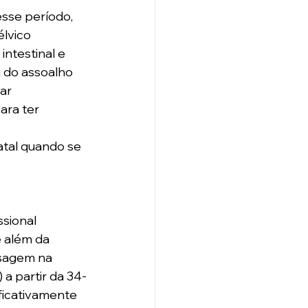
sse período, 
lvico 
intestinal e 
a do assoalho 
ar 
ara ter 
atal quando se 
sional 
e além da 
sagem na 
 a partir da 34-
ficativamente 