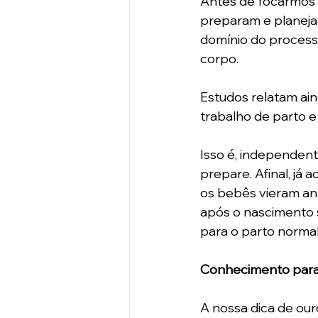
Antes de focarmos n
preparam e planejam
domínio do process
corpo. 
Estudos relatam ai
trabalho de parto 
Isso é, independent
prepare. Afinal, j
os bebês vieram ant
após o nascimento 
para o parto normal”
Conhecimento para
A nossa dica de our