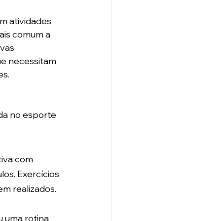
m atividades 
mais comum a 
vas 
ue necessitam 
es.
da no esporte 
tiva com 
os. Exercícios 
em realizados.
 uma rotina 