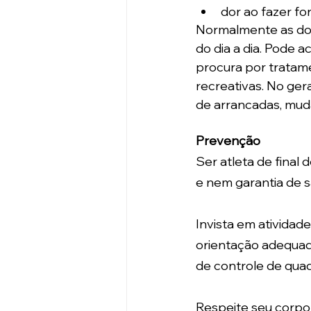
dor ao fazer fo
Normalmente as dore
do dia a dia. Pode 
procura por tratam
recreativas. No ger
de arrancadas, muda
Prevenção
Ser atleta de final
e nem garantia de 
Invista em atividad
orientação adequada
de controle de quad
Respeite seu corpo 