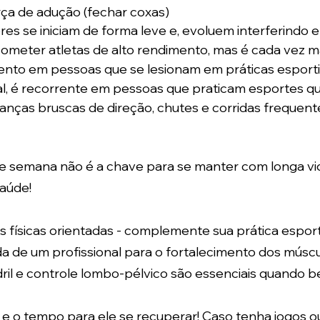
rça de adução (fechar coxas)
s se iniciam de forma leve e, evoluem interferindo e
acometer atletas de alto rendimento, mas é cada vez 
ento em pessoas que se lesionam em práticas esporti
al, é recorrente em pessoas que praticam esportes q
nças bruscas de direção, chutes e corridas frequent
 de semana não é a chave para se manter com longa vi
saúde!
es físicas orientadas - complemente sua prática espor
 de um profissional para o fortalecimento dos múscul
ril e controle lombo-pélvico são essenciais quando b
e o tempo para ele se recuperar! Caso tenha jogos ou