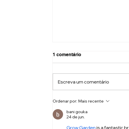
1 comentário
Escreva um comentário
O que acontece com o seu
Ordenar por:
Mais recente
corpo quando você passa
muito tempo sentado?
bani gouka
24 de jun.
Grow Garden
 is a fantastic 