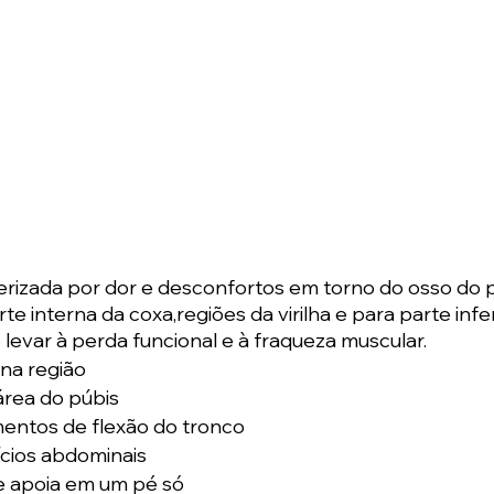
erizada por dor e desconfortos em torno do osso do p
rte interna da coxa,regiões da virilha e para parte infer
var à perda funcional e à fraqueza muscular. 
na região
área do púbis
entos de flexão do tronco 
ícios abdominais
e apoia em um pé só