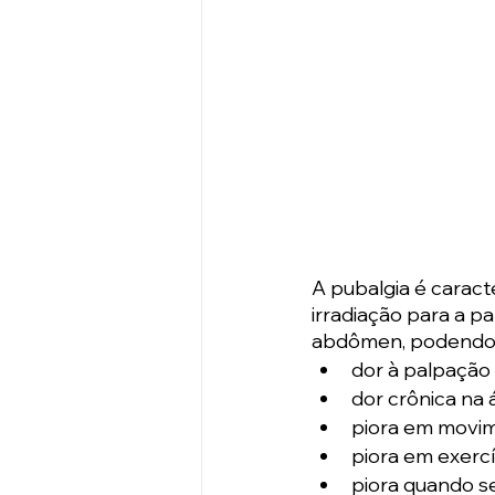
A pubalgia é caract
irradiação para a pa
abdômen, podendo le
dor à palpação 
dor crônica na 
piora em movim
piora em exerc
piora quando s