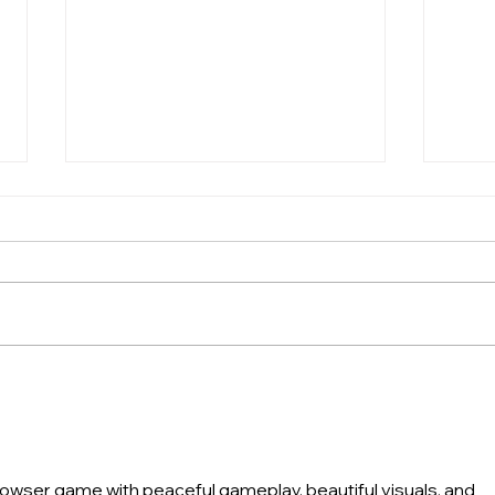
Movimento é remédio:
Veja
como evitar dores no
Pedi
pescoço e nas costas no
filho
trabalho
browser game with peaceful gameplay, beautiful visuals, and 