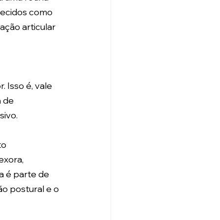
hecidos como 
ção articular 
 Isso é, vale 
 de 
sivo.
to 
exora, 
a é parte de 
o postural e o 