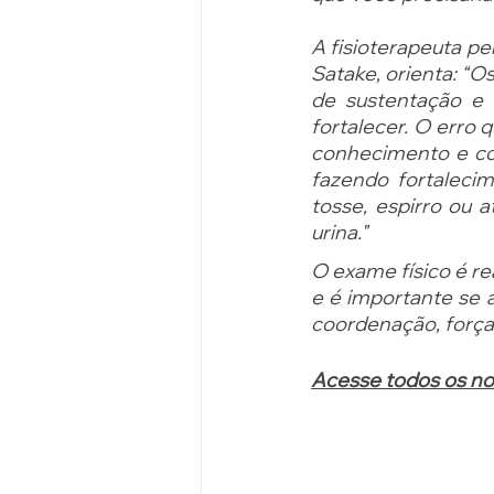
A fisioterapeuta pe
Satake, orienta: “O
de sustentação e o
fortalecer. O erro 
conhecimento e co
fazendo fortalecim
tosse, espirro ou 
urina."
O exame físico é re
e é importante se a
coordenação, força 
Acesse todos os no