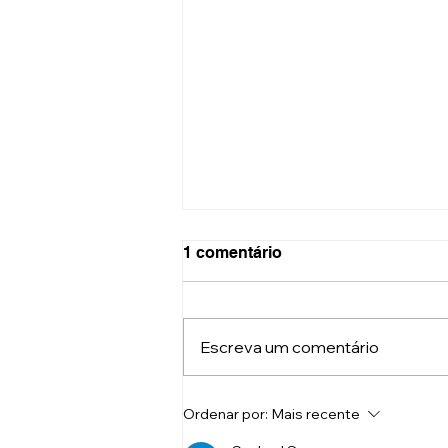
1 comentário
Escreva um comentário
Puerpério - O que esperar
Ordenar por:
Mais recente
dessa fase? O que é baby