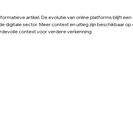
relaxamento podem te
ajudar em tempos de
pandemia
nformatieve artikel. De evolutie van online platforms blijft een 
e digitale sector. Meer context en uitleg zijn beschikbaar op 
ardevolle context voor verdere verkenning.