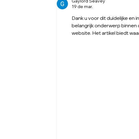
blues?
Gaylord Seavey
19 de mar.
Dank u voor dit duidelijke en i
belangrijk onderwerp binnen d
website. Het artikel biedt wa