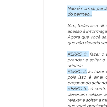
Não é normal perder 
do períneo...
Sim, todas as mulhe
acesso à informaçã
Agora que você sabe
que não deveria ser 
#ERRO
 1:  
fazer o 
prender e soltar o 
urinária
#ERRO
 2:
 ao fazer 
pois isso é sina
enganando achando 
#ERRO
 3: 
só contra
deveriam relaxar a
relaxar e soltar a m
que você precisaria