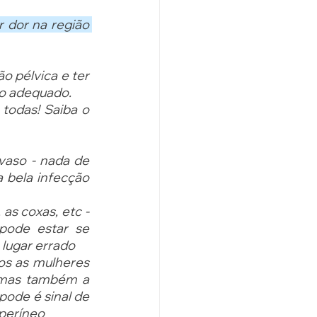
r dor na região 
 pélvica e ter 
o adequado. 
todas! Saiba o 
vaso - nada de 
 bela infecção 
s coxas, etc - 
ode estar se 
 lugar errado
os as mulheres 
 mas também a 
pode é sinal de 
 períneo