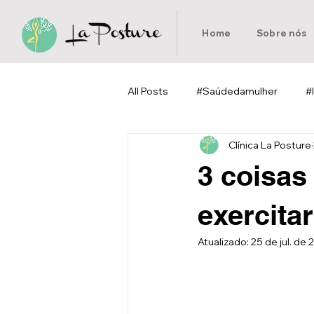
Home
Sobre nós
All Posts
#Saúdedamulher
#
Clínica La Posture
#Pilates
#Homeoffice
3 coisas
exercita
Atualizado:
25 de jul. de 