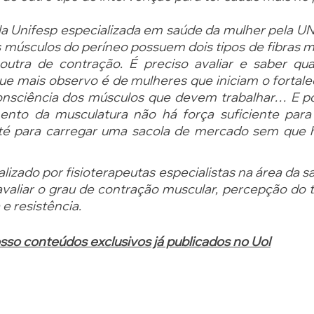
la Unifesp especializada em saúde da mulher pela UN
s músculos do períneo possuem dois tipos de fibras m
utra de contração. É preciso avaliar e saber qual 
que mais observo é de mulheres que iniciam o fortal
nsciência dos músculos que devem trabalhar… E po
ento da musculatura não há força suficiente para r
até para carregar uma sacola de mercado sem que h
alizado por fisioterapeutas especialistas na área da s
valiar o grau de contração muscular, percepção do tô
e resistência. 
sso conteúdos exclusivos já publicados no Uol