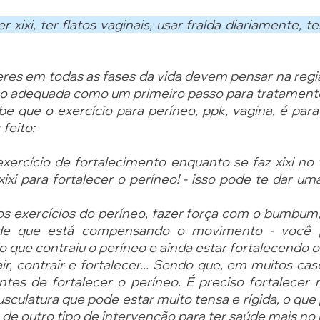
xixi, ter flatos vaginais, usar fralda diariamente, te
res em todas as fases da vida devem pensar na região
o adequada como um primeiro passo para tratament
 que o exercício para períneo, ppk, vagina, é para 
feito:
exercício de fortalecimento enquanto se faz xixi no 
xixi para fortalecer o períneo! - isso pode te dar uma
os exercícios do períneo, fazer força com o bumbum, a
l de que está compensando o movimento - você p
que contraiu o períneo e ainda estar fortalecendo o
ir, contrair e fortalecer... Sendo que, em muitos cas
ntes de fortalecer o períneo. É preciso fortalecer
usculatura que pode estar muito tensa e rígida, o que 
 de outro tipo de intervenção para ter saúde mais no