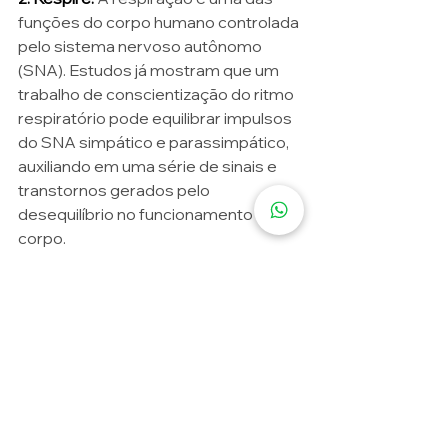
funções do corpo humano controlada 
pelo sistema nervoso autônomo 
(SNA). Estudos já mostram que um 
trabalho de conscientização do ritmo 
respiratório pode equilibrar impulsos 
do SNA simpático e parassimpático, 
auxiliando em uma série de sinais e 
transtornos gerados pelo 
desequilíbrio no funcionamento do 
corpo. 
3. Coma bem: 
A escolha de alimentos 
certos pode ajudar com ativos que 
trazem bem-estar, acalmando e até 
regulando a ansiedade. Invista 
nesses alimentos para nutrir melhor 
seu corpo e sua mente