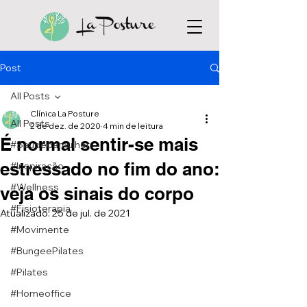
Post
All Posts
Clínica La Posture
All Posts
2 de dez. de 2020
4 min de leitura
É normal sentir-se mais
#Saúdedamulher
estressado no fim do ano:
#Inspiração
#Wellness
veja os sinais do corpo
#Fisioterapia
Atualizado:
25 de jul. de 2021
#Movimente
#BungeePilates
#Pilates
#Homeoffice